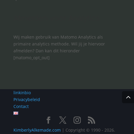
Afmelden voor Analytics
Wij maken gebruik van Matomo Analytics als
primaire analytics methode. Wil jij je hiervoor
afmelden? Dan kan dit hieronder
[matomo_opt_out]
linkinbio
Privacybeleid
Contact
KimberlyAlkemade.com
| Copyright © 1990 - 2026.