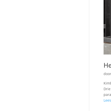
He
doo
Kimb
Drie
para
Lees