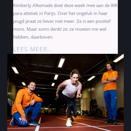
Kimberly Alkemade doet deze week mee aan de
WK
para atletiek
in Parijs. Over het ongeluk in haar
jeugd praat ze liever niet meer. Ze is een positief
mens. Maar soms denkt ze: ze moeten me wel
hebben, daarboven.
LEES MEER...