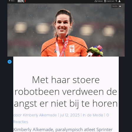
Met haar stoere
robotbeen verdween de
angst er niet bij te horen
door
Kimberly Alkemade
|
jul 12, 2023
|
In de Media
|
0
Reacties
Kimberly Alkemade, paralympisch atleet Sprinter