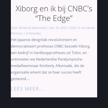
Xiborg en ik bij CNBC’s
“The Edge”
door
Kimberly Alkemade
|
dec 14, 2021
|
2021
,
In de Media
,
Partners
|
0 Reacties
Het Japanse designlab revolutioneert en
democratiseert protheses CNBC bezoekt Xiborg,
een bedrijf in hardloopprotheses uit Tokio, en
ontmoeten we Nederlandse Paralympische
medaillewinnaar Kimberly Alkemade, die de
organisatie erkent dat ze haar succes heeft
gesteund....
LEES MEER...