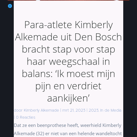
Para-atlete Kimberly
Alkemade uit Den Bosch
bracht stap voor stap
haar weegschaal in
balans: ‘Ik moest mijn
pijn en verdriet
aankijken’
door
Kimberly Alkemade
|
mrt 21, 2023
|
2023
,
In de Media
|
0 Reacties
Dat ze een beenprothese heeft, weerhield Kimberly
Alkemade (32) er niet van een helende wandeltocht