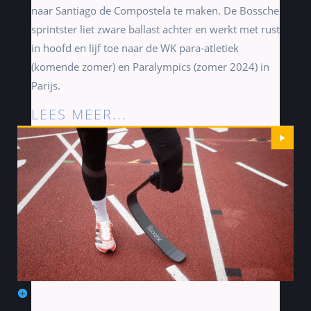
naar Santiago de Compostela te maken. De Bossche
sprintster liet zware ballast achter en werkt met rust
in hoofd en lijf toe naar de WK para-
atletiek
(komende zomer) en
Paralympics
(zomer 2024) in
Parijs.
LEES MEER...