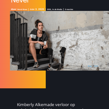
Never
door
|
nov 3, 2020
|
,
|
Hervé Maas
2020
In de Media
0 reacties
Blog
→
2020
Kimberly Alkemade verloor op