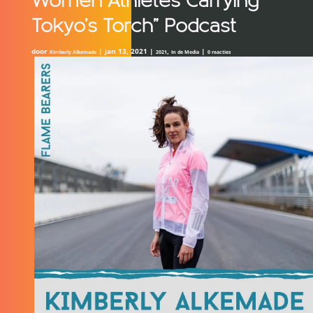
Women Athletes Carrying
Tokyo’s Torch” Podcast
door
|
jan 13, 2021
|
,
|
Kimberly Alkemade
2021
In de Media
0 reacties