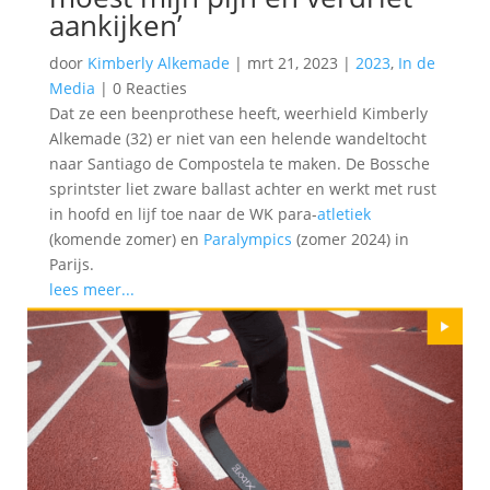
aankijken’
door
Kimberly Alkemade
|
mrt 21, 2023
|
2023
,
In de
Media
|
0 Reacties
Dat ze een beenprothese heeft, weerhield Kimberly
Alkemade (32) er niet van een helende wandeltocht
naar Santiago de Compostela te maken. De Bossche
sprintster liet zware ballast achter en werkt met rust
in hoofd en lijf toe naar de WK para-
atletiek
(komende zomer) en
Paralympics
(zomer 2024) in
Parijs.
lees meer...