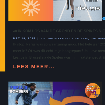
📣 IK KOM LOS VAN DE GROND EN DE SPIKES NI
MRT 18, 2025
|
,
,
2025
ONTWIKKELING & UPDATES
PARTNER
Ik stop. Parijs was zo waanzinnig mooi. Het hele jaar 20
meer in? Of was dit echt mijn hoogtepunt? Ja, lieve m
League in Brussel na de Spelen was mijn laatste wedstrijd,
LEES MEER...