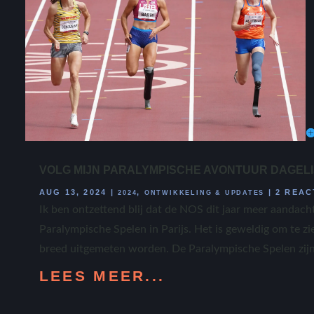
VOLG MIJN PARALYMPISCHE AVONTUUR DAGELIJK
AUG 13, 2024
|
,
|
2 REAC
2024
ONTWIKKELING & UPDATES
Ik ben ontzettend blij dat de NOS dit jaar meer aandach
Paralympische Spelen in Parijs. Het is geweldig om te zie
breed uitgemeten worden. De Paralympische Spelen zijn v
LEES MEER...