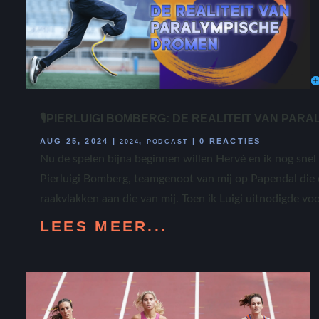
🎙️PIERLUIGI BOMBERG: DE REALITEIT VAN PA
AUG 25, 2024
|
,
|
0 REACTIES
2024
PODCAST
Nu de spelen bijna beginnen willen Hervé en ik nog snel
Pierluigi Bomberg, teamgenoot van mij op Papendal die e
raakvlakken aan die van mij. Toen ik Luigi uitnodigde voo
LEES MEER...