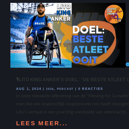
🎙LITO KING ANKER’S DOEL: “DE BESTE ATLEET
AUG 1, 2024
|
,
|
0 REACTIES
2024
PODCAST
In onze nieuwste aflevering van de "Moving for Growth"
man die een ongelooflijk inspirerende reis heeft doorgem
Lito's verhaal is een prachtig voorbeeld van veerkracht,..
LEES MEER...