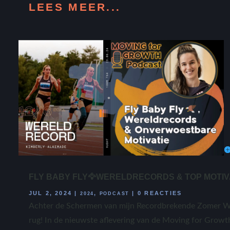
LEES MEER...
FLY BABY FLY🦅WERELDRECORDS & TOP MOTIVATI
JUL 2, 2024
|
,
|
0 REACTIES
2024
PODCAST
Achter de Schermen van mijn Recordbrekende Zomer Wat
rug! In de nieuwste aflevering van de Moving for Growth