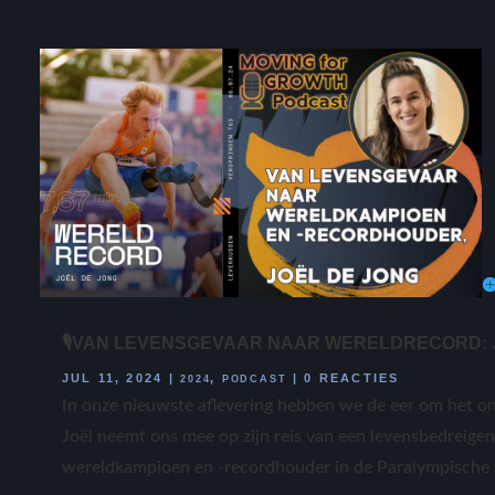
🎙️VAN LEVENSGEVAAR NAAR WERELDRECORD: 
JUL 11, 2024
|
,
|
0 REACTIES
2024
PODCAST
In onze nieuwste aflevering hebben we de eer om het ong
Joël neemt ons mee op zijn reis van een levensbedreige
wereldkampioen en -recordhouder in de Paralympische s