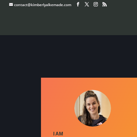
contact@kimberlyalkemade.com
I AM