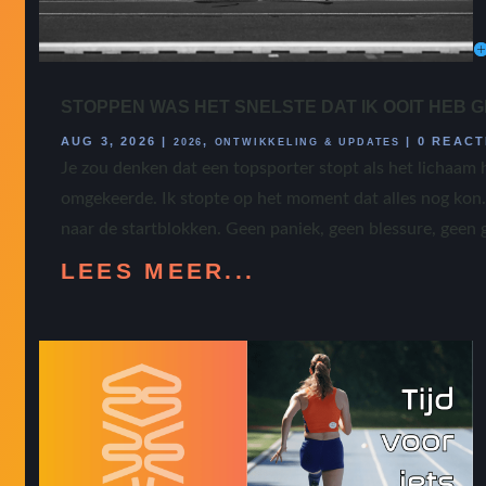
STOPPEN WAS HET SNELSTE DAT IK OOIT HEB 
AUG 3, 2026
|
,
|
0 REACT
2026
ONTWIKKELING & UPDATES
Je zou denken dat een topsporter stopt als het lichaam h
omgekeerde. Ik stopte op het moment dat alles nog kon. 
naar de startblokken. Geen paniek, geen blessure, geen
LEES MEER...