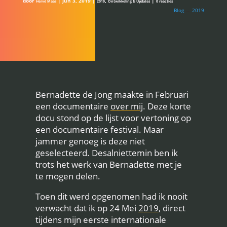
door
|
jun 3, 2019
|
,
|
Hervé Maas
2019
Ontwikkeling & Updates
0 reacties
Blog
→
2019
Bernadette de Jong maakte in Februari
een documentaire
over mij
. Deze korte
docu stond op de lijst voor vertoning op
een documentaire festival. Maar
jammer genoeg is deze niet
geselecteerd. Desalniettemin ben ik
trots het werk van Bernadette met je
te mogen delen.
Toen dit werd opgenomen had ik nooit
verwacht dat ik op 24 Mei
2019
, direct
tijdens mijn eerste internationale