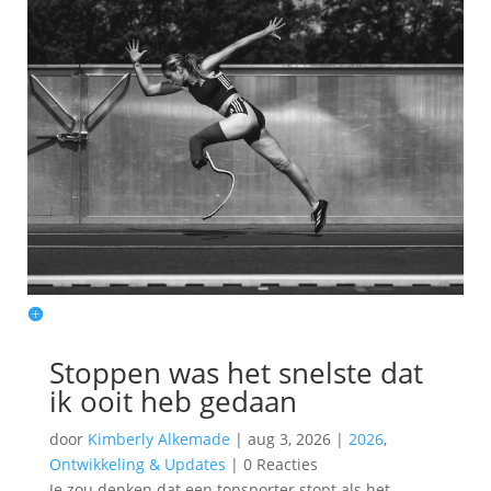
Stoppen was het snelste dat
ik ooit heb gedaan
door
Kimberly Alkemade
|
aug 3, 2026
|
2026
,
Ontwikkeling & Updates
|
0 Reacties
Je zou denken dat een topsporter stopt als het