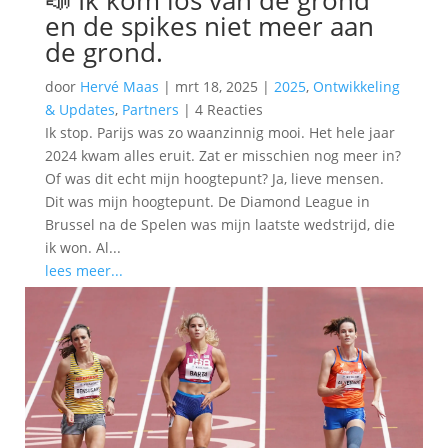
📣 Ik kom los van de grond
en de spikes niet meer aan
de grond.
door
Hervé Maas
|
mrt 18, 2025
|
2025
,
Ontwikkeling
& Updates
,
Partners
|
4 Reacties
Ik stop. Parijs was zo waanzinnig mooi. Het hele jaar
2024 kwam alles eruit. Zat er misschien nog meer in?
Of was dit echt mijn hoogtepunt? Ja, lieve mensen.
Dit was mijn hoogtepunt. De Diamond League in
Brussel na de Spelen was mijn laatste wedstrijd, die
ik won. Al...
lees meer...