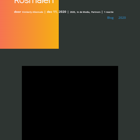
Rosmalen
door
|
dec 11, 2020
|
,
,
|
Kimberly Alkemade
2020
In de Media
Partners
1 reactie
Blog
→
2020