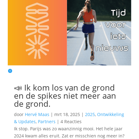
📣 Ik kom los van de grond
en de spikes niet meer aan
de grond.
door
Hervé Maas
|
mrt 18, 2025
|
2025
,
Ontwikkeling
& Updates
,
Partners
|
4 Reacties
Ik stop. Parijs was zo waanzinnig mooi. Het hele jaar
2024 kwam alles eruit. Zat er misschien nog meer in?