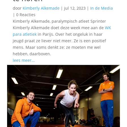
door
Kimberly Alkemade
|
jul 12, 2023
|
In de Media
|
0 Reacties
Kimberly Alkemade, paralympisch atleet Sprinter
Kimberly Alkemade doet deze week mee aan de
WK
para atletiek
in Parijs. Over het ongeluk in haar
jeugd praat ze liever niet meer. Ze is een positief
mens. Maar soms denkt ze: ze moeten me wel
hebben, daarboven.
lees meer...