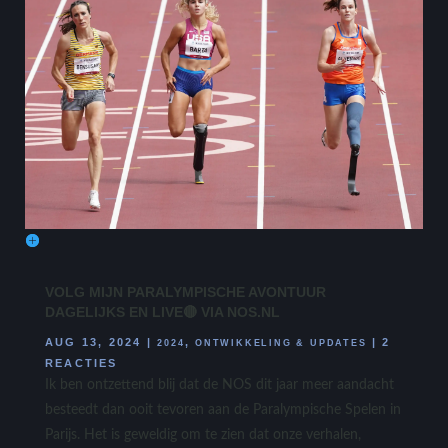
VOLG MIJN PARALYMPISCHE AVONTUUR
DAGELIJKS EN LIVE🔴 VIA NOS.NL
AUG 13, 2024
|
,
|
2
2024
ONTWIKKELING & UPDATES
REACTIES
Ik ben ontzettend blij dat de NOS dit jaar meer aandacht
besteedt dan ooit tevoren aan de Paralympische Spelen in
Parijs. Het is geweldig om te zien dat onze verhalen,