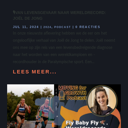
🎙️VAN LEVENSGEVAAR NAAR WERELDRECORD:
JOËL DE JONG
JUL 11, 2024
|
,
|
0 REACTIES
2024
PODCAST
In onze nieuwste aflevering hebben we de eer om het
ongelooflijke verhaal van Joël de Jong te delen. Joël neemt
ons mee op zijn reis van een levensbedreigende diagnose
naar het worden van een wereldkampioen en -
recordhouder in de Paralympische sport. Een...
LEES MEER...