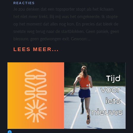
REACTIES
Je zou denken dat een topsporter stopt als het lichaam
het niet meer trekt. Bij mij was het omgekeerde. Ik stopte
op het moment dat alles nog kon. En precies dat bleek de
snelste weg terug naar de startblokken. Geen paniek, geen
blessure, geen gedwongen exit. Gewoon:...
LEES MEER...