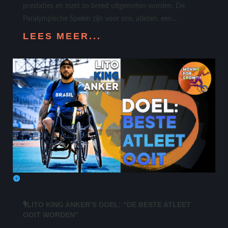
prestaties en inzet zo breed uitgemeten worden. De
Paralympische Spelen zijn voor ons, atleten, een...
LEES MEER...
🎙LITO KING ANKER’S DOEL: “DE BESTE ATLEET
OOIT WORDEN”