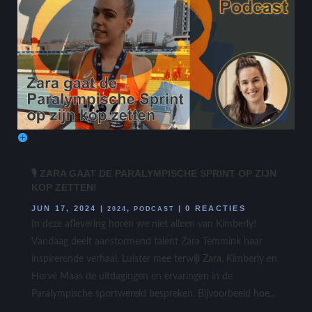
🎙 ZARA GAAT DE PARALYMPISCHE SPRINT OP ZIJN
KOP ZETTEN!
JUN 17, 2024
|
,
|
0 REACTIES
2024
PODCAST
In deze aflevering horen we niet alleen van Kimberly!
Vandaag deelt aanstormend talent Zara Temmink haar
inspirerende verhaal. Luister mee terwijl Zara, Kimberly en
Hervé Maas de uitdagingen en ervaringen in de
Paralympische sportwereld bespreken. Bijvoorbeeld hoe...