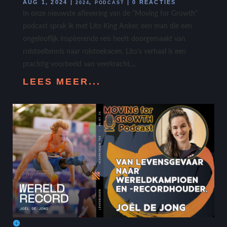
AUG 1, 2024
|
,
|
0 REACTIES
2024
PODCAST
In onze nieuwste aflevering van de "Moving for Growth"
podcast sprak ik met Lito King Anker, een man die een
ongelooflijk inspirerende reis heeft doorgemaakt van
rolstoeltennis naar rolstoelracen. Lito's verhaal is een
prachtig voorbeeld van veerkracht,...
LEES MEER...