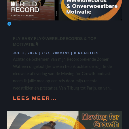
FLY BABY FLY🦅WERELDRECORDS & TOP
MOTIVATIE 🎙️
JUL 2, 2024
|
,
|
0 REACTIES
2024
PODCAST
Achter de Schermen van mijn Recordbrekende Zomer
Wat een ongelooflijke weken heb ik achter de rug! In de
nieuwste aflevering van de Moving for Growth podcast
neem ik jullie mee op een reis door mijn recente
wedstrijden en prestaties. Van Tilburg tot Parijs, en van...
LEES MEER...