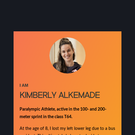
I AM
KIMBERLY ALKEMADE
Paralympic Athlete, active in the 100- and 200-
meter sprint in the class T64.
At the age of 8, I lost my left lower leg due to a bus