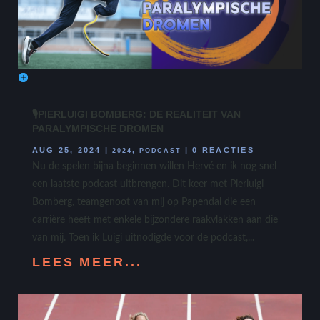
🎙️PIERLUIGI BOMBERG: DE REALITEIT VAN
PARALYMPISCHE DROMEN
AUG 25, 2024
|
,
|
0 REACTIES
2024
PODCAST
Nu de spelen bijna beginnen willen Hervé en ik nog snel
een laatste podcast uitbrengen. Dit keer met Pierluigi
Bomberg, teamgenoot van mij op Papendal die een
carrière heeft met enkele bijzondere raakvlakken aan die
van mij. Toen ik Luigi uitnodigde voor de podcast,...
LEES MEER...