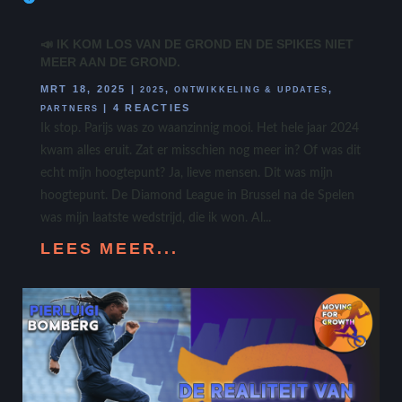
📣 IK KOM LOS VAN DE GROND EN DE SPIKES NIET
MEER AAN DE GROND.
MRT 18, 2025
|
,
,
2025
ONTWIKKELING & UPDATES
|
4 REACTIES
PARTNERS
Ik stop. Parijs was zo waanzinnig mooi. Het hele jaar 2024
kwam alles eruit. Zat er misschien nog meer in? Of was dit
echt mijn hoogtepunt? Ja, lieve mensen. Dit was mijn
hoogtepunt. De Diamond League in Brussel na de Spelen
was mijn laatste wedstrijd, die ik won. Al...
LEES MEER...