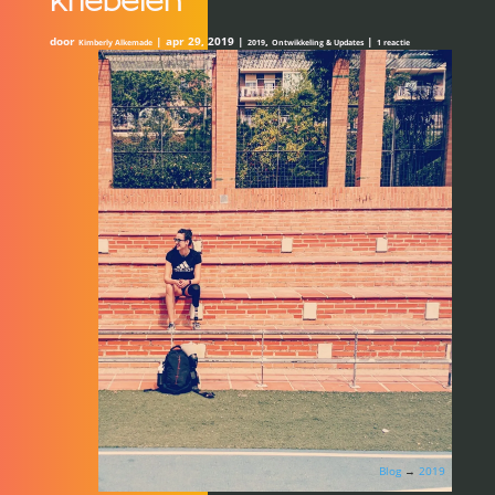
kriebelen
door
|
apr 29, 2019
|
,
|
Kimberly Alkemade
2019
Ontwikkeling & Updates
1 reactie
Blog
→
2019