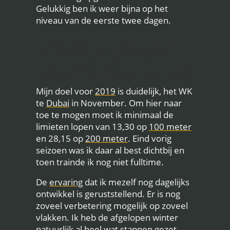
Gelukkig ben ik weer bijna op het
niveau van de eerste twee dagen.
Ik voel dat ik zo veel sterker
en sneller ben geworden,
maar tegelijk geloof ik het pas
wanneer het op de klok staat.
Mijn doel voor
2019
is duidelijk, het WK
te
Dubai
in November. Om hier naar
toe te mogen moet ik minimaal de
limieten lopen van 13,30 op
100 meter
en 28,15 op
200 meter
. Eind vorig
seizoen was ik daar al best dichtbij en
toen trainde ik nog niet fulltime.
De
ervaring
dat ik mezelf nog dagelijks
ontwikkel is geruststellend. Er is nog
zoveel verbetering mogelijk op zoveel
vlakken. Ik heb de afgelopen winter
natuurlijk al heel wat stappen gezet.